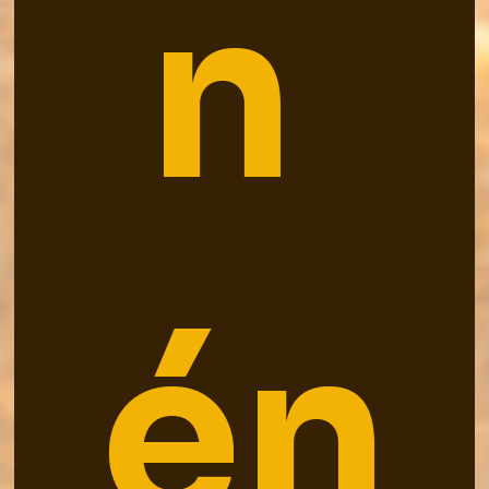
n 
én