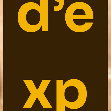
d’e
xp