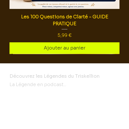
Les 100 Questions de Clarté - GUIDE
PRATIQUE
Prix
5,99 €
Ajouter au panier
Découvrez les Légendes du Triskellion
La Légende en podcast...