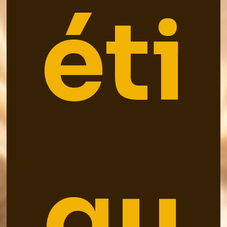
éti
qu