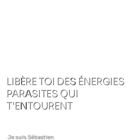
LIBÈRE TOI DES ÉNERGIES
PARASITES QUI
T'ENTOURENT
Je suis Sébastien.