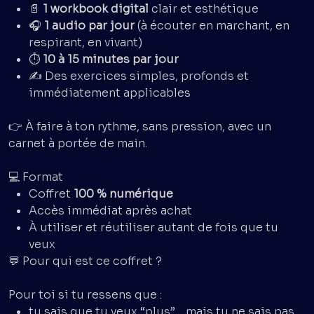
📄
1 workbook digital
clair et esthétique
🎧
1 audio par jour
(à écouter en marchant, en
respirant, en vivant)
⏱️
10 à 15 minutes par jour
✍️ Des exercices simples, profonds et
immédiatement applicables
👉 À faire à ton rythme, sans pression, avec un
carnet à portée de main.
💻 Format
Coffret
100 % numérique
Accès immédiat après achat
À utiliser et réutiliser autant de fois que tu
veux
💬 Pour qui est ce coffret ?
Pour toi si tu ressens que :
tu sais que tu veux “plus”… mais tu ne sais pas