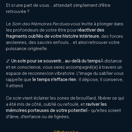
Et si une part de vous… attendait simplement d’être 
retrouvée ?
Le 
Soin des Mémoires Perdues
 vous invite à plonger dans 
les profondeurs de votre être pour 
réactiver des 
fragments oubliés de votre histoire intérieure
, des forces 
anciennes, des savoirs enfouis… et ainsi retrouver votre 
puissance originelle.
🌌 
Un soin pour se souvenir… au-delà du temps
À distance 
et en conscience, vous serez accompagné(e) à travers un 
espace de reconnexion vibratoire. L’image du sablier vous 
rappelle que 
le temps n’efface rien
 : il dépose, il conserve, 
il attend.
Ce soin vient éclairer les zones de brouillard, libérer ce qui 
a été mis de côté, oublié ou refoulé, et 
raviver les 
mémoires porteuses de votre potentiel
 – qu’elles soient 
d’âme, d’enfance ou de lignées.